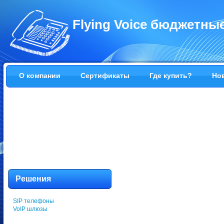
Flying Voice бюджетны
О компании
Сертификаты
Где купить?
Но
Решения
SIP телефоны
VoIP шлюзы